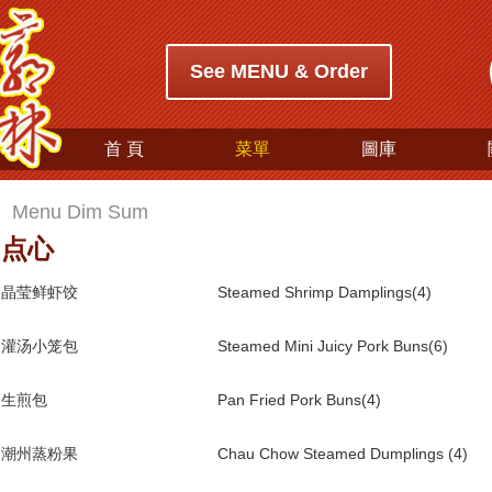
See MENU & Order
首 頁
菜單
圖庫
Menu Dim Sum
点心
晶莹鲜虾饺
Steamed Shrimp Damplings(4)
灌汤小笼包
Steamed Mini Juicy Pork Buns(6)
生煎包
Pan Fried Pork Buns(4)
潮州蒸粉果
Chau Chow Steamed Dumplings (4)