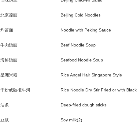
怪味鸡丝
Beijing Chicken Salad
北京凉面
Beijing Cold Noodles
炸酱面
Noodle with Peking Sauce
牛肉汤面
Beef Noodle Soup
海鲜汤面
Seafood Noodle Soup
星洲米粉
Rice Angel Hair Singapore Style
干粉或豉椒牛河
Rice Noodle Dry Stir Fried or with Bla
油条
Deep-fried dough sticks
豆浆
Soy milk(2)