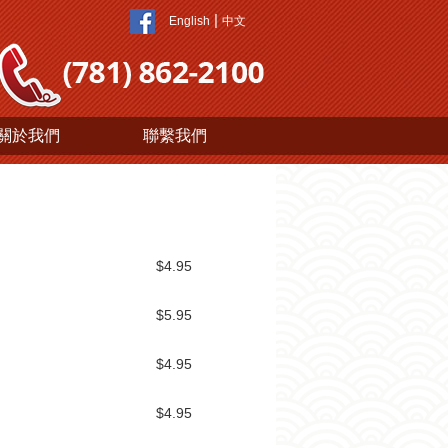
|
波
English
中文
士
顿
万
家
网
關於我們
聯繫我們
波
士
顿
波
士
顿
$4.95
生
活
$5.95
波
士
$4.95
顿
网
$4.95
站
建