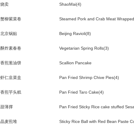
烧卖
ShaoMai(4)
蟹柳紫菜卷
Steamed Pork and Crab Meat Wrapped
北京锅贴
Beijing Ravioli(8)
酥炸素春卷
Vegetarian Spring Rolls(3)
香煎葱油饼
Scallion Pancake
虾仁韭菜盒
Pan Fried Shrimp Chive Pies(4)
香煎芋头糕
Pan Fried Taro Cake(4)
甜薄撑
Pan Fried Sticky Rice cake stuffed Se
晶麦煎堆
Sticky Rice Ball with Red Bean Paste C