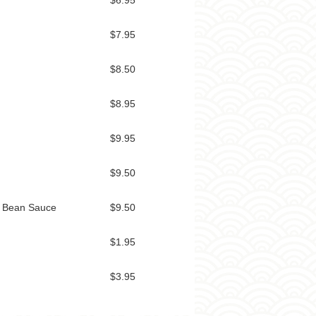
$6.95
$7.95
$8.50
$8.95
$9.95
$9.50
ck Bean Sauce
$9.50
$1.95
$3.95