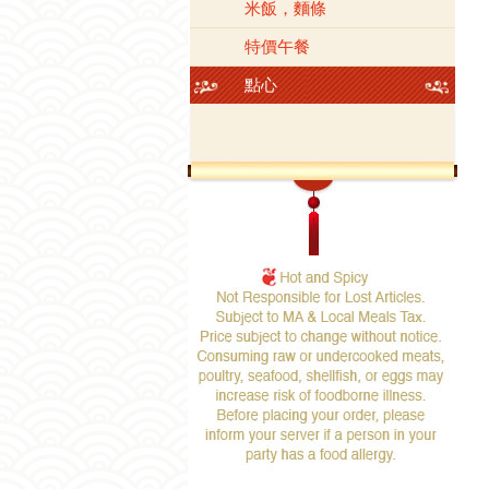
米飯，麵條
特價午餐
點心