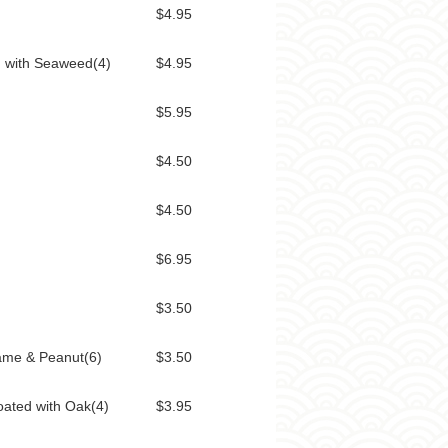
设
$4.95
boston
web
 with Seaweed(4)
$4.95
design
波
$5.95
士
顿
$4.50
租
房
$4.50
波
士
顿
$6.95
招
聘
$3.50
波
士
same & Peanut(6)
$3.50
顿
二
oated with Oak(4)
$3.95
手
房