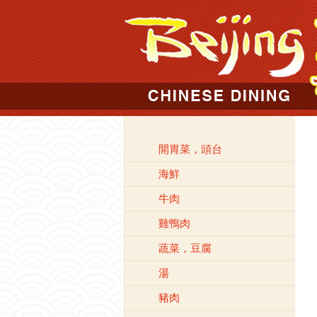
開胃菜，頭台
海鮮
牛肉
雞鴨肉
蔬菜，豆腐
湯
豬肉