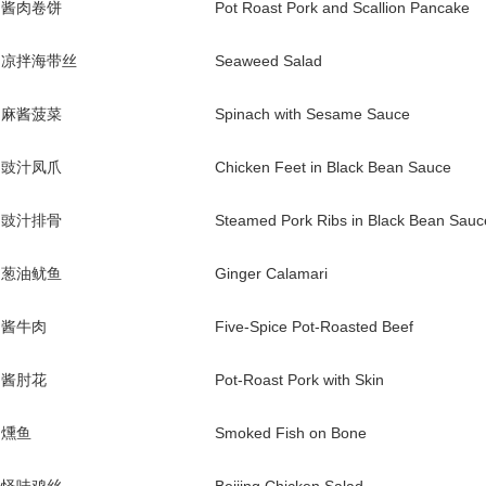
酱肉卷饼
Pot Roast Pork and Scallion Pancake
凉拌海带丝
Seaweed Salad
麻酱菠菜
Spinach with Sesame Sauce
豉汁凤爪
Chicken Feet in Black Bean Sauce
豉汁排骨
Steamed Pork Ribs in Black Bean Sauc
葱油鱿鱼
Ginger Calamari
酱牛肉
Five-Spice Pot-Roasted Beef
酱肘花
Pot-Roast Pork with Skin
燻鱼
Smoked Fish on Bone